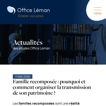
M
E
N
U
Éclairer vos actes
F
E
R
M
E
R
Actualités
des études Office Léman
11 MAI 2026
Famille recomposée : pourquoi et
comment organiser la transmission
de son patrimoine ?
Les
familles recomposées
sont une
réalité