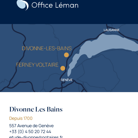
Divonne Les Bains
Depuis 1700
557 Avenue de Genève
+33 (0) 4 50 20 72 44
etude-divonne@notaires.fr