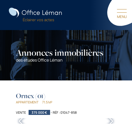
M
E
N
U
Éclairer vos actes
F
E
R
M
E
R
Annonces immobilières
des études Office Léman
Ornex (01)
APPARTEMENT
71.5 M²
VENTE
375 000 €
- RÉF : 01047-858