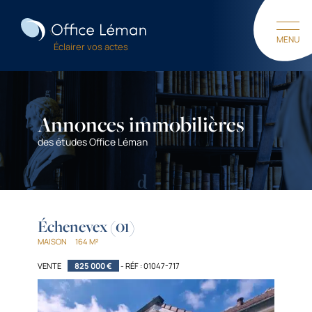
M
E
N
U
Éclairer vos actes
F
E
R
M
E
R
Annonces immobilières
des études Office Léman
Échenevex (01)
MAISON
164 M²
VENTE
825 000 €
- RÉF : 01047-717