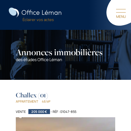
M
E
N
U
Éclairer vos actes
F
E
R
M
E
R
Annonces immobilières
des études Office Léman
Challex (01)
APPARTEMENT
46 M²
VENTE
205 000 €
- RÉF : 01047-855